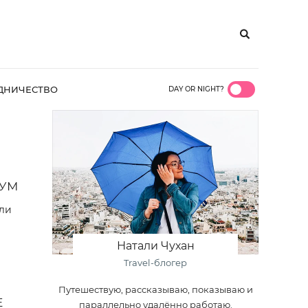
ДНИЧЕСТВО
DAY OR NIGHT?
МУМ
или
Натали Чухан
Travel-блогер
Путешествую, рассказываю, показываю и
Е
параллельно удалённо работаю.