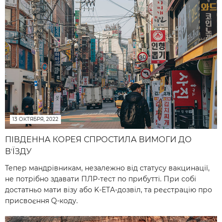
13 ОКТЯБРЯ, 2022
ПІВДЕННА КОРЕЯ СПРОСТИЛА ВИМОГИ ДО
ВʼЇЗДУ
Тепер мандрівникам, незалежно від статусу вакцинації,
не потрібно здавати ПЛР-тест по прибутті. При собі
достатньо мати візу або K-ETA-дозвіл, та реєстрацію про
присвоєння Q-коду.