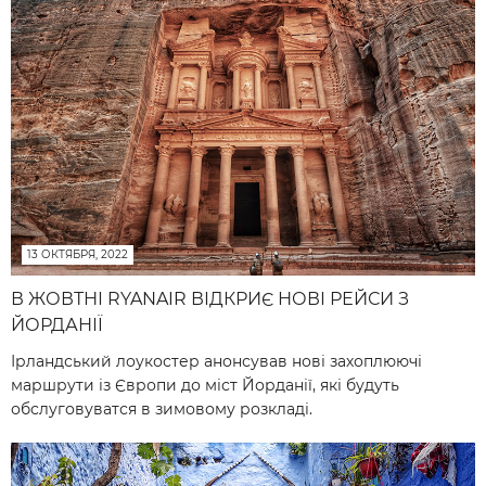
13 ОКТЯБРЯ, 2022
В ЖОВТНІ RYANAIR ВІДКРИЄ НОВІ РЕЙСИ З
ЙОРДАНІЇ
Ірландський лоукостер анонсував нові захоплюючі
маршрути із Європи до міст Йорданії, які будуть
обслуговуватся в зимовому розкладі.