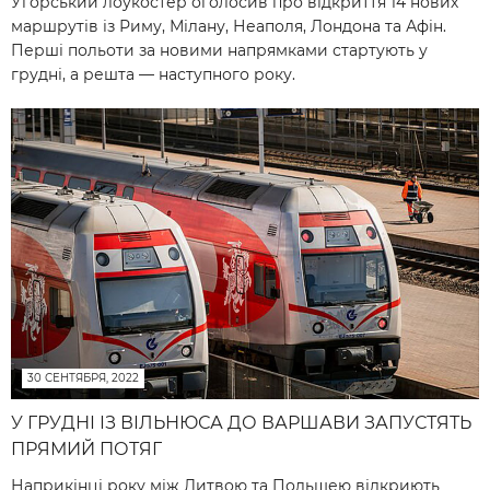
Угорський лоукостер оголосив про відкриття 14 нових
маршрутів із Риму, Мілану, Неаполя, Лондона та Афін.
Перші польоти за новими напрямками стартують у
грудні, а решта — наступного року.
30 СЕНТЯБРЯ, 2022
У ГРУДНІ ІЗ ВІЛЬНЮСА ДО ВАРШАВИ ЗАПУСТЯТЬ
ПРЯМИЙ ПОТЯГ
Наприкінці року між Литвою та Польщею відкриють