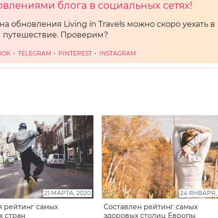
овлениями блога в социальных сетях!
на обновления Living in Travels можно скоро уехать в
путешествие. Проверим?
OOK
TELEGRAM
PINTEREST
INSTAGRAM
21 МАРТА, 2020
24 ЯНВАРЯ,
 рейтинг самых
Составлен рейтинг самых
х стран
здоровых столиц Европы