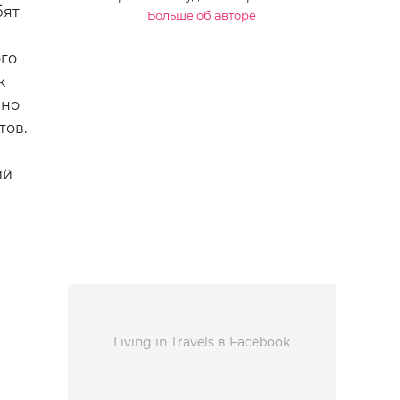
бят
Больше об авторе
го
к
 но
тов.
ий
Living in Travels в Facebook