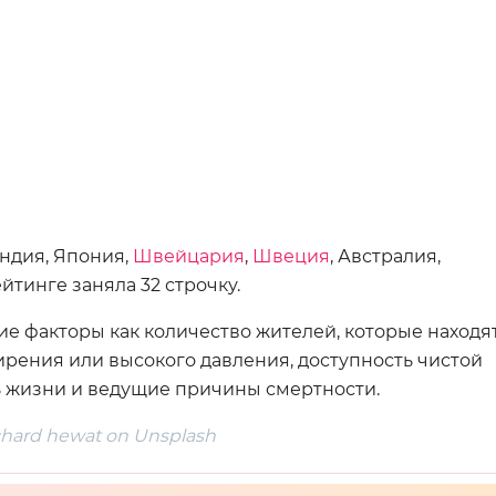
андия, Япония,
Швейцария
,
Швеция
, Австралия,
йтинге заняла 32 строчку.
ие факторы как количество жителей, которые находя
жирения или высокого давления, доступность чистой
ь жизни и ведущие причины смертности.
chard hewat on Unsplash