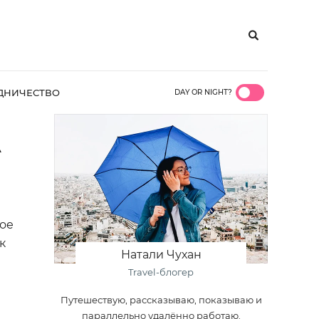
ДНИЧЕСТВО
DAY OR NIGHT?
А
ое
к
Натали Чухан
Travel-блогер
Путешествую, рассказываю, показываю и
параллельно удалённо работаю.