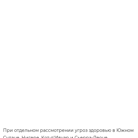
При отдельном рассмотрении угроз здоровью в Южном
Судане, Нигере, Кот-д'Ивуар и Сьерра-Леоне