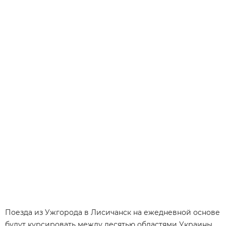
Поезда из Ужгорода в Лисичанск на ежедневной основе
будут курсировать между десятью областями Украины,