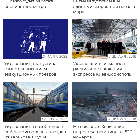
В Глазго будет работать
Китай запустит самый
беспилотное метро
длинный скоростной поезд в
мире
21 МАРТА, 2022
7 ДЕКАБРЯ, 2018
Укрзалізниця запустила
Укрзалізниця изменила
сайт с расписанием
расписание движения
эвакуационных поездов
экспресса Киев-Борисполь
8 АПРЕЛЯ, 2022
17 ДЕКАБРЯ, 2018
Укрзалізниця возобновила
На вокзале в Хельсинки
рейсы пригородных поездов
откроется гостиница на 500
из Харькова в Сумы
номеров