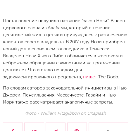
Постановление получило название "закон Нози". В честь
циркового слона из Алабамы, который в течение
десятилетий жил в цепях и принуждался к развлечению
клиентов своего владельца. В 2017 году Нози приобрёл
новый дом в слоновьем заповеднике в Теннесси.
Владелец Нози Хьюго Либел обвиняется в жестоком и
небрежном обращении с животными на протяжении
долгих лет. Что и стало поводом для
задокументированного прецедента,
пишет
The Dodo.
По словам авторов законодательной инициативы в Нью-
Джерси, Пенсильвания, Массачусетс, Гавайи и Нью-
Йорк также рассматривают аналогичные запреты.
Фото - William Fitzgibbon on Unsplash