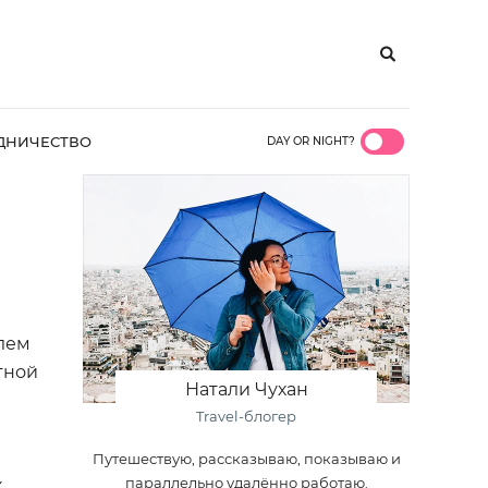
ДНИЧЕСТВО
DAY OR NIGHT?
лем
тной
Натали Чухан
Travel-блогер
Путешествую, рассказываю, показываю и
параллельно удалённо работаю.
.