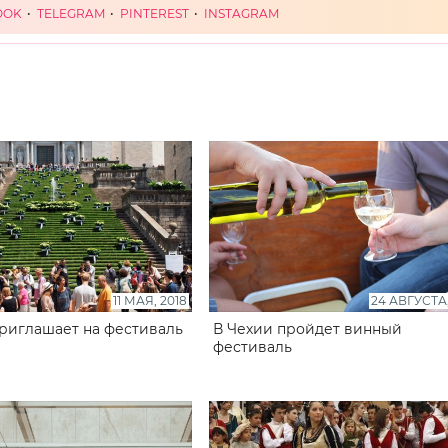
OOK
TELEGRAM
PINTEREST
INSTAGRAM
11 МАЯ, 2018
24 АВГУСТА,
риглашает на фестиваль
В Чехии пройдет винный
фестиваль