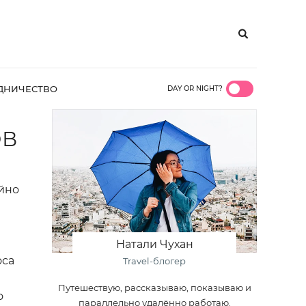
ДНИЧЕСТВО
DAY OR NIGHT?
ОВ
йно
а
Натали Чухан
оса
Travel-блогер
Путешествую, рассказываю, показываю и
о
параллельно удалённо работаю.