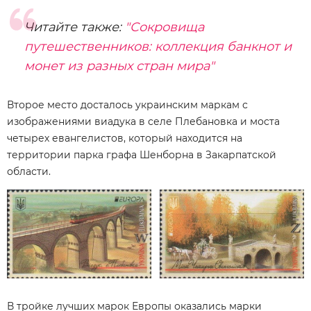
Читайте также:
"Сокровища
путешественников: коллекция банкнот и
монет из разных стран мира"
Второе место досталось украинским маркам с
изображениями виадука в селе Плебановка и моста
четырех евангелистов, который находится на
территории парка графа Шенборна в Закарпатской
области.
В тройке лучших марок Европы оказались марки