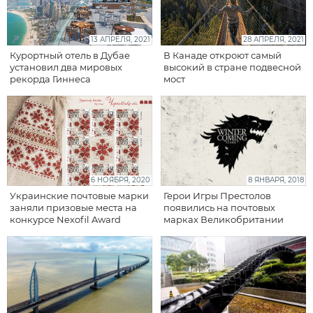
13 АПРЕЛЯ, 2021
28 АПРЕЛЯ, 2021
Курортный отель в Дубае
В Канаде откроют самый
установил два мировых
высокий в стране подвесной
рекорда Гиннеса
мост
6 НОЯБРЯ, 2020
8 ЯНВАРЯ, 2018
Украинские почтовые марки
Герои Игры Престолов
заняли призовые места на
появились на почтовых
конкурсе Nexofil Award
марках Великобритании