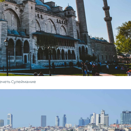
ечеть Сулеймание