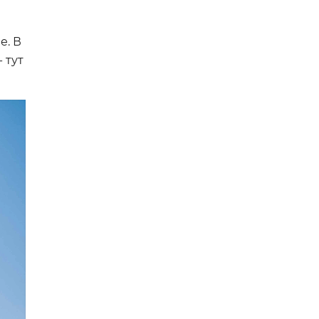
е. В
 тут