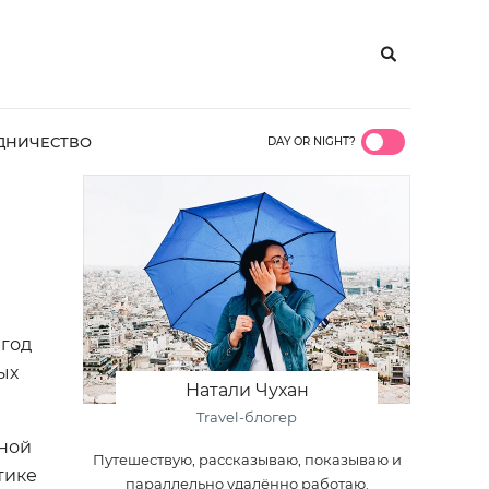
ДНИЧЕСТВО
DAY OR NIGHT?
 год
ых
Натали Чухан
Travel-блогер
бной
Путешествую, рассказываю, показываю и
тике
параллельно удалённо работаю.