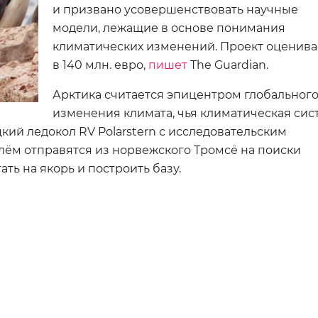
и призвано усовершенствовать научные
модели, лежащие в основе понимания
климатических изменений. Проект оценива
в 140 млн. евро,
пишет
The Guardian.
Арктика считается эпицентром глобальног
изменения климата, чья климатическая сис
кий ледокол RV Polarstern с исследовательским
лём отправятся из норвежского Тромсё на поиски
ть на якорь и построить базу.