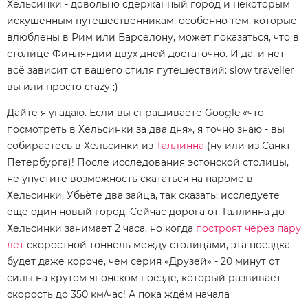
Хельсинки - довольно сдержанный город и некоторым
искушенным путешественникам, особенно тем, которые
влюблены в Рим или Барселону, может показаться, что в
столице Финляндии двух дней достаточно. И да, и нет -
всё зависит от вашего стиля путешествий: slow traveller
вы или просто crazy ;)
Дайте я угадаю. Если вы спрашиваете Google «что
посмотреть в Хельсинки за два дня», я точно знаю - вы
собираетесь в Хельсинки из
Таллинна
(ну или из Санкт-
Петербурга)! После исследования эстонской столицы,
не упустите возможность скататься на пароме в
Хельсинки. Убьёте два зайца, так сказать: исследуете
ещё один новый город. Сейчас дорога от Таллинна до
Хельсинки занимает 2 часа, но когда
построят через пару
лет
скоростной тоннель между столицами, эта поездка
будет даже короче, чем серия «Друзей» - 20 минут от
силы на крутом японском поезде, который развивает
скорость до 350 км/час! А пока ждём начала