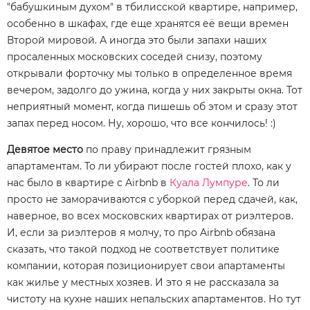
"бабушкиным духом" в тбилисской квартире, например,
особенно в шкафах, где еще хранятся её вещи времен
Второй мировой. А иногда это были запахи наших
просаленных московских соседей снизу, поэтому
открывали форточку мы только в определенное время
вечером, задолго до ужина, когда у них закрыты окна. Тот
неприятный момент, когда пишешь об этом и сразу этот
запах перед носом. Ну, хорошо, что все кончилось! :)
Девятое место
по праву принадлежит грязным
апартаментам. То ли убирают после гостей плохо, как у
нас было в квартире с Airbnb в
Куала Лумпуре
. То ли
просто не заморачиваются с уборкой перед сдачей, как,
наверное, во всех московских квартирах от риэлтеров.
И, если за риэлтеров я молчу, то про Airbnb обязана
сказать, что такой подход не соответствует политике
компании, которая позиционирует свои апартаменты
как жилье у местных хозяев. И это я не рассказала за
чистоту на кухне наших непальских апартаментов. Но тут