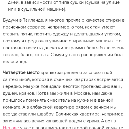
дней, в зависимости от типа сушки (сушка на улице
или в сушильной машине).
Будучи в Таиланде, я многое прочла о качестве стирки в
прачечном сервисе, например, о том, как там умеют
ставить пятна, портить одежду и делать дырки утюгом,
поэтому я предпочла уличные стиральные машины. Но
постоянно носить далеко килограммы белья было очень
тяжело, благо, хоть на Самуи у нас в распоряжении был
велосипед.
Четвертое место
крепко закреплено за сломанной
сантехникой, которая в съемных квартирах встречается
нередко. Мы уже повидали десяток протекающих ванн,
душей, кранов. Когда мы жили в Москве, нам даже
пришлось поменять смеситель на кухне и в ванной
комнате. А в албанской квартире рядом с ванной мы
всегда ставили швабру. Балийская квартира, например,
запомнилась вечно капающей водой с крана. А вот в
Непале
у нас в апартаментах во второй ванной комнате