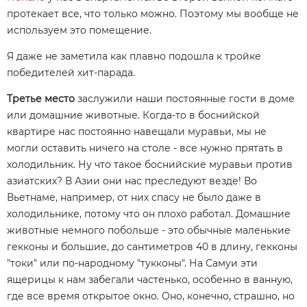
протекает все, что только можно. Поэтому мы вообще не
используем это помещение.
Я даже не заметила как плавно подошла к тройке
победителей хит-парада.
Третье место
заслужили наши постоянные гости в доме
или домашние животные. Когда-то в боснийской
квартире нас постоянно навещали муравьи, мы не
могли оставить ничего на столе - все нужно прятать в
холодильник. Ну что такое боснийские муравьи против
азиатских? В Азии они нас преследуют везде! Во
Вьетнаме, например, от них спасу не было даже в
холодильнике, потому что он плохо работал. Домашние
животные немного побольше - это обычные маленькие
гекконы и большие, до сантиметров 40 в длину, гекконы
"токи" или по-народному "тукконы". На Самуи эти
ящерицы к нам забегали частенько, особенно в ванную,
где все время открытое окно. Оно, конечно, страшно, но