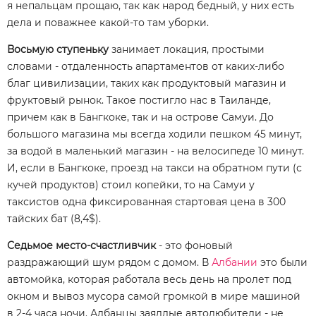
я непальцам прощаю, так как народ бедный, у них есть
дела и поважнее какой-то там уборки.
Восьмую ступеньку
занимает локация, простыми
словами - отдаленность апартаментов от каких-либо
благ цивилизации, таких как продуктовый магазин и
фруктовый рынок. Такое постигло нас в Таиланде,
причем как в Бангкоке, так и на острове Самуи. До
большого магазина мы всегда ходили пешком 45 минут,
за водой в маленький магазин - на велосипеде 10 минут.
И, если в Бангкоке, проезд на такси на обратном пути (с
кучей продуктов) стоил копейки, то на Самуи у
таксистов одна фиксированная стартовая цена в 300
тайских бат (8,4$).
Седьмое место-счастливчик
- это фоновый
раздражающий шум рядом с домом. В
Албании
это были
автомойка, которая работала весь день на пролет под
окном и вывоз мусора самой громкой в мире машиной
в 2-4 часа ночи. Албанцы заядлые автолюбители - не