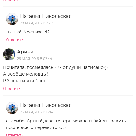
Наталья Никольская
28 МАЯ, 2016 В 23:13
ты что! Вкусняха! :D
Ответить
Арина
26 МАЯ, 2016 В 02:44
Почитала, посмеялась ??? от души написано)))
А вообще молодцы!
P.S. красивый блог
Ответить
Наталья Никольская
26 МАЯ, 2016 В 12:14
спасибо, Арина! дааа, теперь можно и байки травить
после всего пережитого :)
Ответить