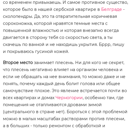
со временем привыкаешь. И самое противное существо,
которое было в нашей сербской квартире в
Белграде
-
сколопендры. Да, это та отвратительная коричневая
сороконожка, которой нравятся темные места с
повышенной влажностью и которая внезапно всегда
двигается в сторону тебя со скоростью света, а ты
скачешь по ванной и не находишь укрытия. Бррр, пишу
и покрываюсь гусиной кожей.
Второе место
занимает плесень. Ни для кого не секрет,
что плесень негативно влияет на организм человека и
если не обращать на нее внимания, то можно даже и не
понять, почему каждый день болит голова или общее
самочувствие плохое. Это явление встречается почти во
всех квартирах и домах
Черногории
, особенно там, где
помещения не отапливаются дровами зимой
(центрального в стране нет). Бороться с этой проблемой
можно в малых масштабах растворами против плесени,
а в больших - только ремонтом с обработкой и