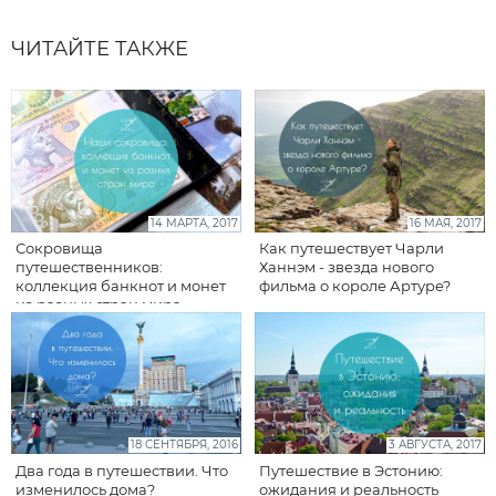
ЧИТАЙТЕ ТАКЖЕ
14 МАРТА, 2017
16 МАЯ, 2017
Сокровища
Как путешествует Чарли
путешественников:
Ханнэм - звезда нового
коллекция банкнот и монет
фильма о короле Артуре?
из разных стран мира
18 СЕНТЯБРЯ, 2016
3 АВГУСТА, 2017
Два года в путешествии. Что
Путешествие в Эстонию:
изменилось дома?
ожидания и реальность