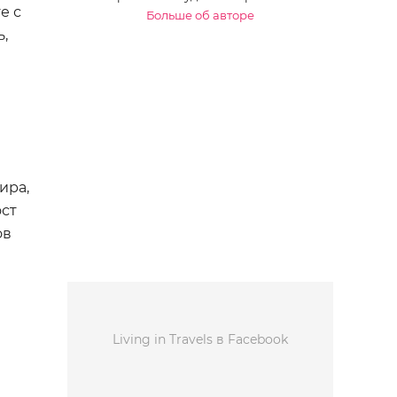
е с
Больше об авторе
ь,
ира,
ост
ов
Living in Travels в Facebook