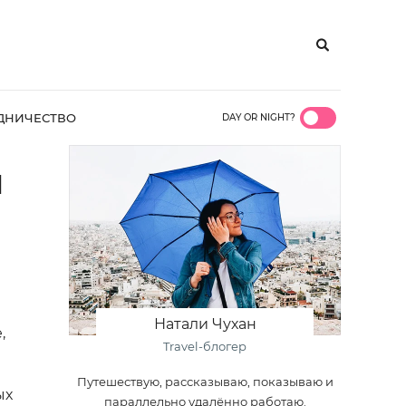
ДНИЧЕСТВО
DAY OR NIGHT?
Й
Натали Чухан
,
Travel-блогер
Путешествую, рассказываю, показываю и
ых
параллельно удалённо работаю.