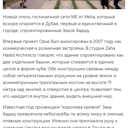
Новый отель гостиничной сети ME от Melia, который
вскоре откроется в Дубае, первый и единственный в
городе, спроектированный Захой Хадид.
Впервые проект Opus был анонсирован в 2007 году как
коммерческая и розничная застройка. В студии Zaha
Hadid Architects говорят, что здание спроектировано как
две отдельные башни, которые сливаются в единое
целое в форме куба. Обе конструкции связаны между
собой четырехэтажным атриумом на уровне земли и
асимметричным трехэтажным мостом на высоте 71
метра над землей, а отверстие в центре позволяет тем,
кто находится внутри здания, видеть внешний мир.
Известная под прозвищем "королева кривой" Заха
Хадид превратила небоскрёбы по всему миру в смелые,
плавные конструкции. Именно она приложила руку к
созданию Центра водных видов спорта в Лондоне и